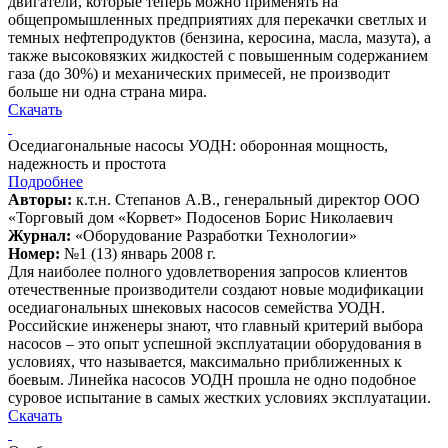
двигатели, которые теперь можно применять на
общепромышленных предприятиях для перекачки светлых и
темных нефтепродуктов (бензина, керосина, масла, мазута), а
также высоковязких жидкостей с повышенным содержанием
газа (до 30%) и механических примесей, не производит
больше ни одна страна мира.
Скачать
Оседиагональные насосы УОДН: оборонная мощность,
надежность и простота
Подробнее
Авторы:
к.т.н. Степанов А.В., генеральный директор ООО
«Торговый дом «Корвет» Подосенов Борис Николаевич
Журнал:
«Оборудование Разработки Технологии»
Номер:
№1 (13) январь 2008 г.
Для наиболее полного удовлетворения запросов клиентов
отечественные производители создают новые модификации
оседиагональных шнековых насосов семейства УОДН.
Российские инженеры знают, что главный критерий выбора
насосов – это опыт успешной эксплуатации оборудования в
условиях, что называется, максимально приближенных к
боевым. Линейка насосов УОДН прошла не одно подобное
суровое испытание в самых жестких условиях эксплуатации.
Скачать