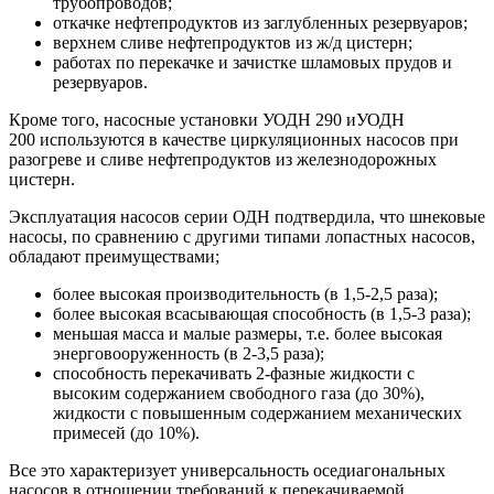
трубопроводов;
откачке нефтепродуктов из заглубленных резервуаров;
верхнем сливе нефтепродуктов из ж/д цистерн;
работах по перекачке и зачистке шламовых прудов и
резервуаров.
Кроме того, насосные установки УОДН 290 иУОДН
200 используются в качестве циркуляционных насосов при
разогреве и сливе нефтепродуктов из железнодорожных
цистерн.
Эксплуатация насосов серии ОДН подтвердила, что шнековые
насосы, по сравнению с другими типами лопастных насосов,
обладают преимуществами;
более высокая производительность (в 1,5-2,5 раза);
более высокая всасывающая способность (в 1,5-3 раза);
меньшая масса и малые размеры, т.е. более высокая
энерговооруженность (в 2-3,5 раза);
способность перекачивать 2-фазные жидкости с
высоким содержанием свободного газа (до 30%),
жидкости с повышенным содержанием механических
примесей (до 10%).
Все это характеризует универсальность оседиагональных
насосов в отно­шении требований к перекачиваемой