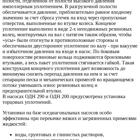
полости, отделенной от полости высокого давления
импеллерным уплотнением. В разгрузочной полости
обеспечивается давление, приблизительно равное входному
значению за счет сброса утечек на вход через пропускные
отверстия, выполненные во втулке колеса. Концевое
уплотнение выполнено в виде 2-х неподвижных резиновых
колец, монтируемых на вал с натягом таким образом, чтобы
«усы» были отогнуты в противоположные стороны и
обеспечивали двустороннее уплотнение по валу - при вакууме
и избыточном давлении на входе в насос. По боковым
поверхностям резиновые кольца поджимаются бронзовыми
втулками, а весь пакет уплотнения стягивается гайкой. Такая
конструкция концевого уплотнения дает возможность до
минимума снизить перепад давления на нем и за счет
сепарации песка и механических примесей во вращающемся
потоке уменьшить износ резиновых колец и
предохранительной втулки.
В насосах ОДН 290 и ОДН 200 предусмотрена установка
торцовых уплотнений.
Установки на базе оседиагональных насосов особо
эффективны при перекачке вязких и загрязненных примесями
жидкостей:
воды, грунтовых и глинистых растворов,