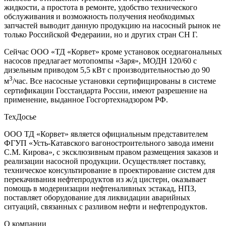
жидкости, а простота в ремонте, удобство технического
обслуживания и возможность получения необходимых
запчастей выводит данную продукцию на насосный рынок не
только Российской Федераиии, но и других стран СН Г.
Сейчас ООО «ТД «Корвет» кроме установок оседиагональных
насосов предлагает мотопомпы «Заря», МОДН 120/60 с
дизельным приводом 5,5 кВт с производительностью до 90
3
м
/час. Все насосные установки сертифицированы в системе
сертификации Госстандарта России, имеют разрешение на
применение, выданное Госгортехнадзором РФ.
ТехДосье
ООО ТД «Корвет» является официальным представителем
ФГУП «Усть-Катавского вагоностроительного завода имени
С.М. Кирова», с эксклюзивным правом размещения заказов и
реализации насосной продукции. Осуществляет поставку,
техническое консультирование в проектирование систем для
перекачивания нефтепродуктов из ж/д цистерн, оказывает
помощь в модернизации нефтеналивных эстакад, НПЗ,
поставляет оборудование для ликвидации аварийных
ситуаций, связанных с разливом нефти и нефтепродуктов.
О компании