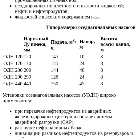
промышленных сточных вод;
неоднородных по плотности и вязкости жидкостей;
нефти и нефтепродуктов;
жидкостей с высоким содержанием газа.
Типоразмеры оседиагональных насосов
Наружный
Высота
3
Напор,
Подача, м
/
Ду шнека,
всасы-вания,
м
ч
мм
м
ОДН 120
120
145
10
8
ОДН 170
170
145
24
8
ОДН 200
200
144
40
8
ОДН 290
290
126
24
8
ОДН 440
440
750
45
8
Установки оседиагональных насосов (УОДН) широко
применяются:
при перекачке нефтепродуктов из аварийных
железнодорожных цистерн в составе системы
аварийной разгрузки (САР);
разгрузке нефтеналивных барж;
ликвидации разливов нефтепродуктов из резервуаров и