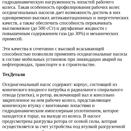
гидродинамическую нагруженность лопастей рабочего
колеса. Такая особенность профилирования рабочих колес
оседиагональных насосов дает возможность достичь в них
одновременно высоких антикавитационных и энергетических
качеств, а также обеспечить способность перекачивать
высоковязкие (до 500 сСт) и двухфазные жидкости с
повышенным содержанием газа (до 30%) и механических
примесей.
Эти качества в сочетании с высокой всасывающей
способностью позволили применять оседиагональные насосы
в составе мобильных установок при ликвидации аварий на
нефтепроводах, транспорте и в строительстве.
ТехДетали
Оседиагональный насос содержит: корпус, состоящий из
конического входного патрубка и радиального спирального
отвода (улитки), и ротор, включающий вал и консольно
закрепленное на нем рабочее колесо, представляющее
коническую втулку с винтовыми лопастями и
гидродинамическим импеллерным уплотнением, которое
находится в торце, на выходе из колеса. В насосе
предусмотрена разгрузка ротора от осевой силы, которая
осуществляется за счет устройства под втулкой разгрузочной