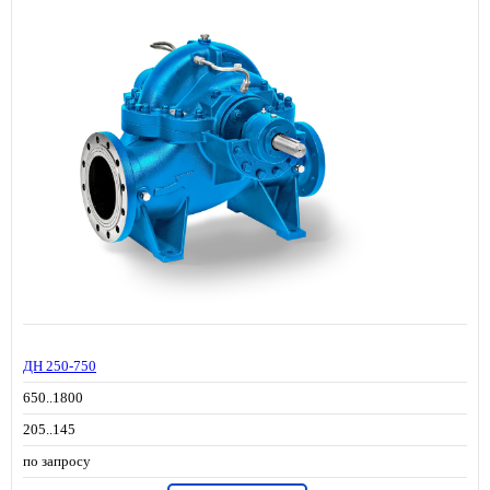
ДН 250-750
650..1800
205..145
по запросу