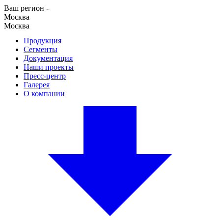
Ваш регион -
Москва
Москва
Челябинск
Продукция
Опросные листы
Сегменты
Расчет стоимости
Документация
Подобрать насос
Наши проекты
Узнать стоимость
Пресс-центр
Галерея
О компании